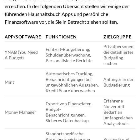
erreichen. In der folgenden Übersicht stellen wir einige der
führenden Haushaltsbuch Apps und persönliche
Finanzsoftware vor, die Sie in Betracht ziehen sollten.
APP/SOFTWARE
FUNKTIONEN
ZIELGRUPPE
Privatpersonen,
Echtzeit-Budgetierung,
YNAB (You Need
die detailliertes
Schuldenüberwachung,
A Budget)
Budgeting
Personalisierte Berichte
suchen
Automatisches Tracking,
Benachrichtigungen bei
Anfänger in der
Mint
ungewöhnlichen Ausgaben,
Budgetierung
Kredit Score überwachen
Erfahrene
Export von Finanzdaten,
Nutzer mit
Budget-
Money Manager
Bedarf an
Benachrichtigungen,
umfangreichen
Sicheres Datenbackup
Analysetools
Standortspezifische
Ausgabenregistrierung,
Reisende und