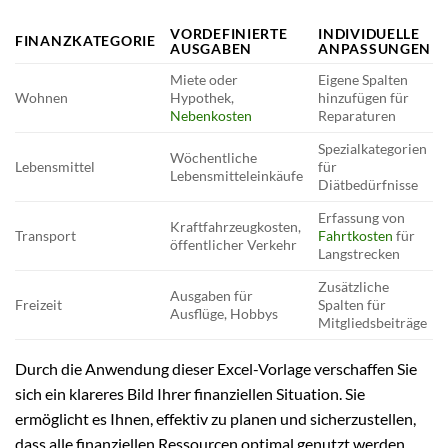
VORDEFINIERTE
INDIVIDUELLE
FINANZKATEGORIE
AUSGABEN
ANPASSUNGEN
Miete oder
Eigene Spalten
Wohnen
Hypothek,
hinzufügen für
Nebenkosten
Reparaturen
Spezialkategorien
Wöchentliche
Lebensmittel
für
Lebensmitteleinkäufe
Diätbedürfnisse
Erfassung von
Kraftfahrzeugkosten,
Transport
Fahrtkosten
für
öffentlicher Verkehr
Langstrecken
Zusätzliche
Ausgaben für
Freizeit
Spalten für
Ausflüge, Hobbys
Mitgliedsbeiträge
Durch die Anwendung dieser Excel-Vorlage verschaffen Sie
sich ein klareres Bild Ihrer finanziellen Situation. Sie
ermöglicht es Ihnen, effektiv zu planen und sicherzustellen,
dass alle finanziellen Ressourcen optimal genutzt werden.