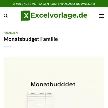
Zum
3.500 EXCEL VORLAGEN KOSTENLOS ZUM DOWNLOAD
Inhalt
springen
FINANZEN
Monatsbudget Familie