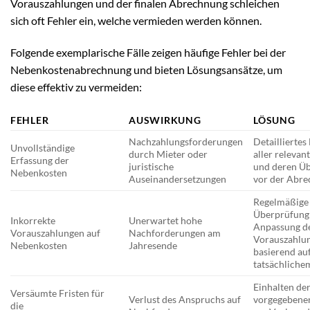
Vorauszahlungen und der finalen Abrechnung schleichen
sich oft Fehler ein, welche vermieden werden können.
Folgende exemplarische Fälle zeigen häufige Fehler bei der
Nebenkostenabrechnung und bieten Lösungsansätze, um
diese effektiv zu vermeiden:
FEHLER
AUSWIRKUNG
LÖSUNG
Nachzahlungsforderungen
Detailliertes
Unvollständige
durch Mieter oder
aller relevan
Erfassung der
juristische
und deren Ü
Nebenkosten
Auseinandersetzungen
vor der Abr
Regelmäßige
Überprüfung
Inkorrekte
Unerwartet hohe
Anpassung d
Vorauszahlungen auf
Nachforderungen am
Vorauszahlu
Nebenkosten
Jahresende
basierend au
tatsächliche
Einhalten der
Versäumte Fristen für
Verlust des Anspruchs auf
vorgegebenen
die