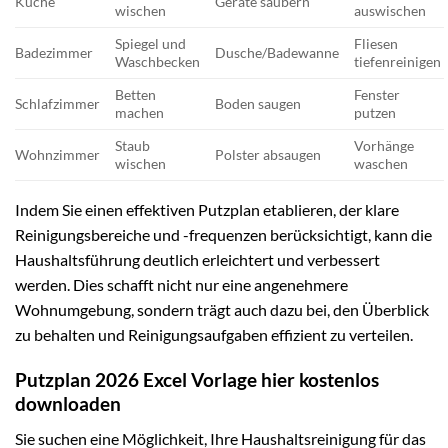
Küche
Geräte säubern
wischen
auswischen
Spiegel und
Fliesen
Badezimmer
Dusche/Badewanne
Waschbecken
tiefenreinigen
Betten
Fenster
Schlafzimmer
Boden saugen
machen
putzen
Staub
Vorhänge
Wohnzimmer
Polster absaugen
wischen
waschen
Indem Sie einen effektiven Putzplan etablieren, der klare
Reinigungsbereiche und -frequenzen berücksichtigt, kann die
Haushaltsführung deutlich erleichtert und verbessert
werden. Dies schafft nicht nur eine angenehmere
Wohnumgebung, sondern trägt auch dazu bei, den Überblick
zu behalten und Reinigungsaufgaben effizient zu verteilen.
Putzplan 2026 Excel Vorlage hier kostenlos
downloaden
Sie suchen eine Möglichkeit, Ihre Haushaltsreinigung für das