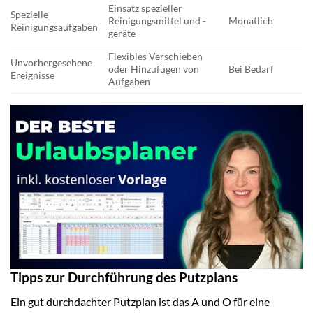
Einsatz spezieller
Spezielle
Reinigungsmittel und -
Monatlich
Reinigungsaufgaben
geräte
Flexibles Verschieben
Unvorhergesehene
oder Hinzufügen von
Bei Bedarf
Ereignisse
Aufgaben
Tipps zur Durchführung des Putzplans
Ein gut durchdachter Putzplan ist das A und O für eine