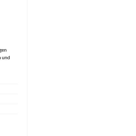
igen
n und