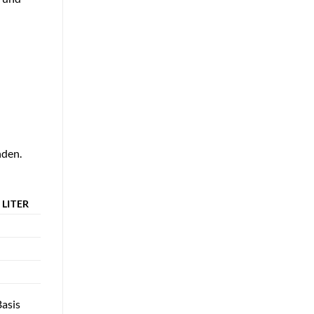
nden.
LITER
asis