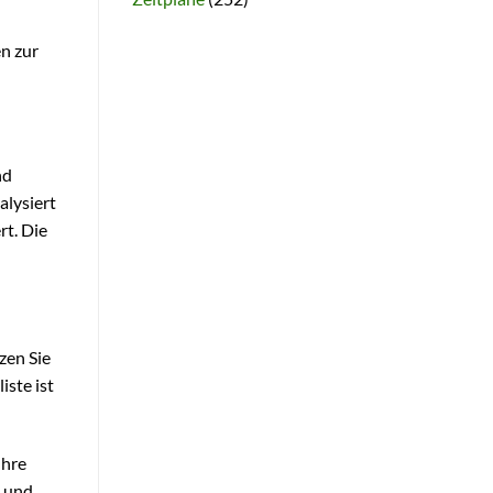
n zur
nd
alysiert
t. Die
zen Sie
iste ist
Ihre
n und