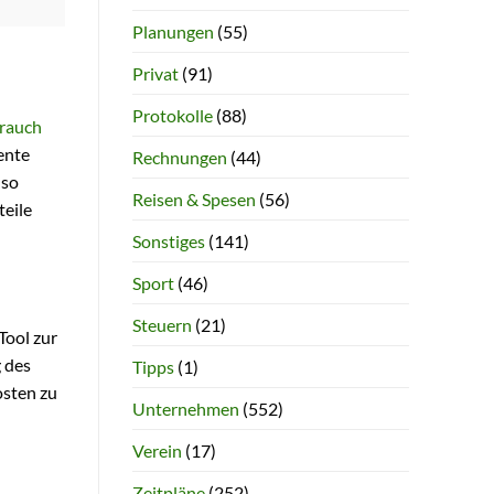
Planungen
(55)
Privat
(91)
Protokolle
(88)
brauch
iente
Rechnungen
(44)
 so
Reisen & Spesen
(56)
teile
Sonstiges
(141)
Sport
(46)
Steuern
(21)
Tool zur
 des
Tipps
(1)
osten zu
Unternehmen
(552)
Verein
(17)
Zeitpläne
(252)