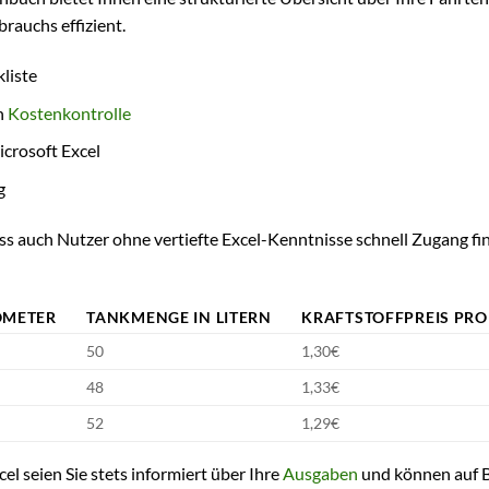
rauchs effizient.
liste
n
Kostenkontrolle
crosoft Excel
g
 dass auch Nutzer ohne vertiefte Excel-Kenntnisse schnell Zugang fi
OMETER
TANKMENGE IN LITERN
KRAFTSTOFFPREIS PRO 
50
1,30€
48
1,33€
52
1,29€
el seien Sie stets informiert über Ihre
Ausgaben
und können auf B