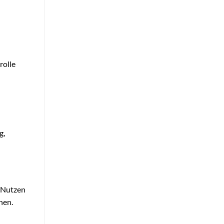
rolle
g,
. Nutzen
nen.