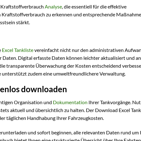
e Kraftstoffverbrauch
Analyse
, die essentiell für die effektive
r im Kraftstoffverbrauch zu erkennen und entsprechende Maßnahme
stsein stärkt.
e
Excel Tankliste
vereinfacht nicht nur den administrativen Aufwa
 Daten. Digital erfasste Daten können leichter aktualisiert und an
die transparente Überwachung der Kosten entscheidend verbesser
e unterstützt zudem eine umweltfreundlichere Verwaltung.
stenlos downloaden
ichtigen Organisation und
Dokumentation
Ihrer Tankvorgänge. Nut
tets aktuell und übersichtlich zu halten. Der Download Excel Tankl
 der täglichen Handhabung Ihrer Fahrzeugkosten.
erunterladen und sofort beginnen, alle relevanten Daten rund um 
uch bietet Ihnen eine strukturierte Übersicht über Ihre Fahrte