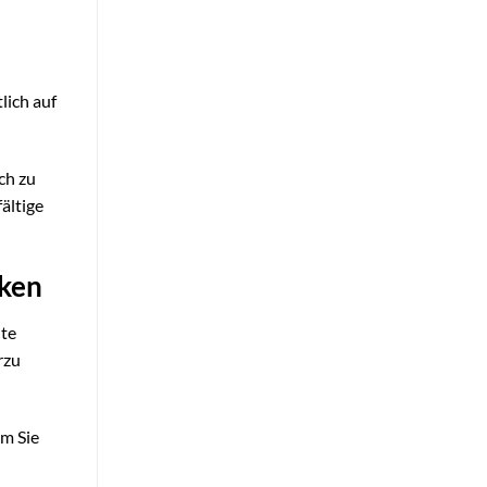
lich auf
ch zu
ältige
nken
nte
rzu
m Sie