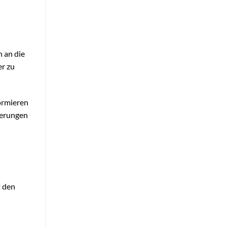
 an die
er zu
formieren
derungen
t den