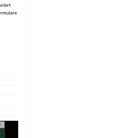
uriert
ormulare