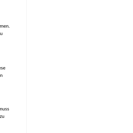
mmen.
zu
ese
on
 muss
 zu