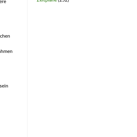
ere
ichen
Rahmen
sein