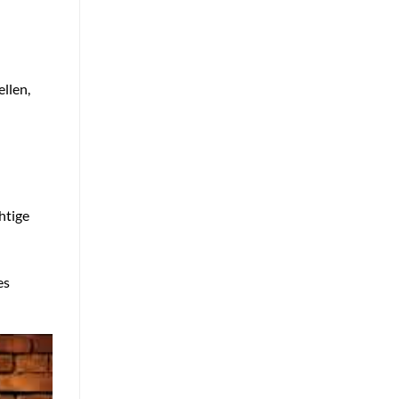
llen,
htige
es