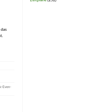
 das
t.
ak-Even-