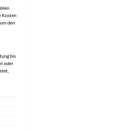
ablen
e Kosten
, um den
tung bis
en oder
stet,