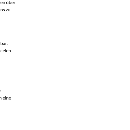
gen über
ens zu
bar.
ielen.
n
h eine