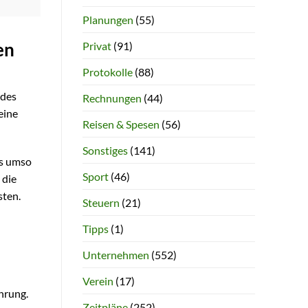
Planungen
(55)
Privat
(91)
en
Protokolle
(88)
 des
Rechnungen
(44)
eine
Reisen & Spesen
(56)
Sonstiges
(141)
es umso
Sport
(46)
 die
sten.
Steuern
(21)
Tipps
(1)
Unternehmen
(552)
Verein
(17)
hrung.
Zeitpläne
(252)