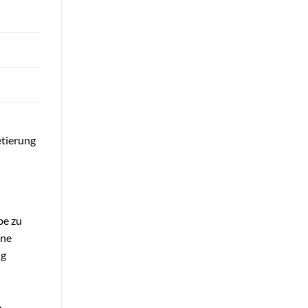
tierung
be zu
ine
ng
,