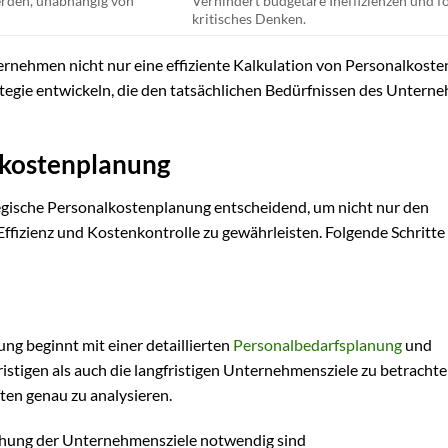
erden, unabhängig von
Verhindert budgetäre Ineffizienzen und f
kritisches Denken.
nehmen nicht nur eine effiziente Kalkulation von Personalkoste
ategie entwickeln, die den tatsächlichen Bedürfnissen des Untern
alkostenplanung
gische Personalkostenplanung entscheidend, um nicht nur den
ffizienz und Kostenkontrolle zu gewährleisten. Folgende Schritte
ung beginnt mit einer detaillierten
Personalbedarfsplanung
und
zfristigen als auch die langfristigen Unternehmensziele zu betracht
ten genau zu analysieren.
ichung der Unternehmensziele notwendig sind