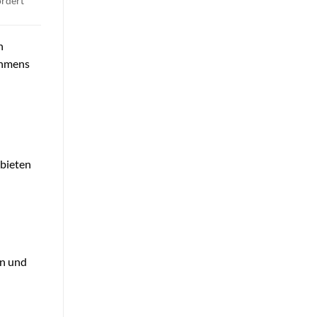
ördert
n
ehmens
 bieten
en und