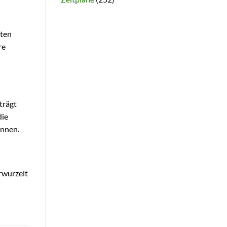
kten
re
trägt
die
önnen.
rwurzelt