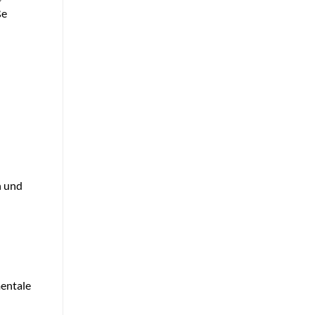
ße
n und
mentale