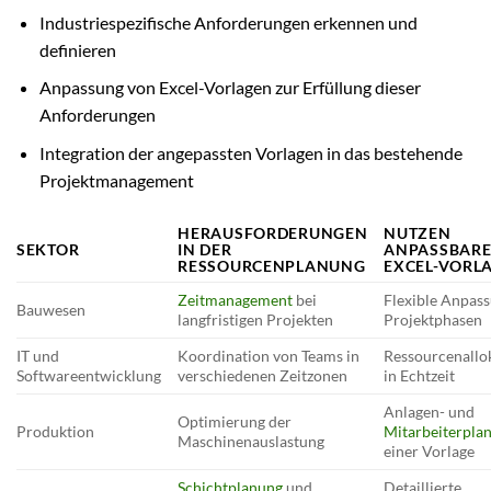
Industriespezifische Anforderungen erkennen und
definieren
Anpassung von Excel-Vorlagen zur Erfüllung dieser
Anforderungen
Integration der angepassten Vorlagen in das bestehende
Projektmanagement
HERAUSFORDERUNGEN
NUTZEN
SEKTOR
IN DER
ANPASSBAR
RESSOURCENPLANUNG
EXCEL-VORL
Zeitmanagement
bei
Flexible Anpas
Bauwesen
langfristigen Projekten
Projektphasen
IT und
Koordination von Teams in
Ressourcenallo
Softwareentwicklung
verschiedenen Zeitzonen
in Echtzeit
Anlagen- und
Optimierung der
Produktion
Mitarbeiterpla
Maschinenauslastung
einer Vorlage
Schichtplanung
und
Detaillierte