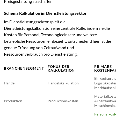
Preisgestaltung zu schaffen.
Schema Kalkulation im Dienstleistungssektor
Im Dienstleistungssektor spielt die
Dienstleistungskalkulation eine zentrale Rolle, indem sie die
Kosten für Personal, Technologieeinsatz und weitere
betriebliche Ressourcen einbezieht. Entscheidend hier ist die
genaue Erfassung von Zeitaufwand und
Ressourcenverbrauch pro Dienstleistung.
FOKUS DER
PRIMÄRE
BRANCHENSEGMENT
KALKULATION
KOSTENFA
Einkaufspreis
Handel
Handelskalkulation
Logistikkoste
Marktaufschl
Materialkost
Produktion
Produktionskosten
Arbeitsaufwa
Maschinenlau
Personalkost