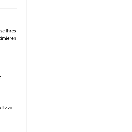
se Ihres
timieren
e
tiv zu