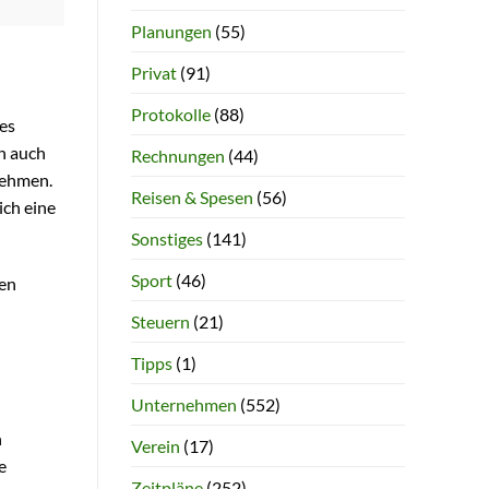
Planungen
(55)
Privat
(91)
Protokolle
(88)
hes
n auch
Rechnungen
(44)
rnehmen.
Reisen & Spesen
(56)
ich eine
Sonstiges
(141)
Sport
(46)
ren
Steuern
(21)
Tipps
(1)
Unternehmen
(552)
n
Verein
(17)
e
Zeitpläne
(252)