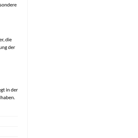
esondere
r, die
tung der
gt in der
ndhaben.