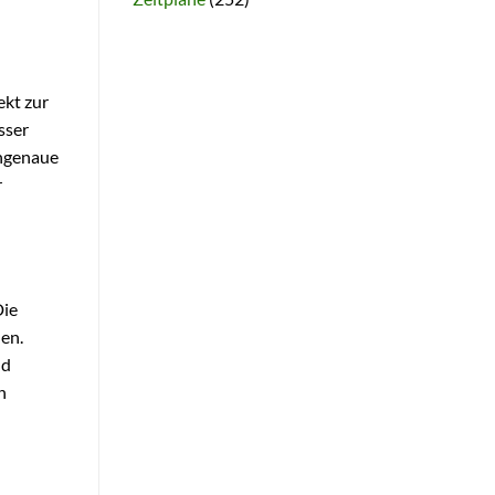
ekt zur
sser
engenaue
r
Die
den.
nd
n