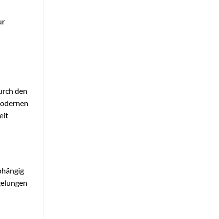
ur
urch den
 modernen
eit
bhängig
gelungen