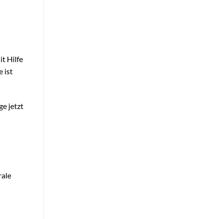
t Hilfe
 ist
e jetzt
rale