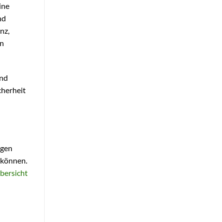
ine
nd
nz,
en
und
cherheit
igen
n können.
bersicht