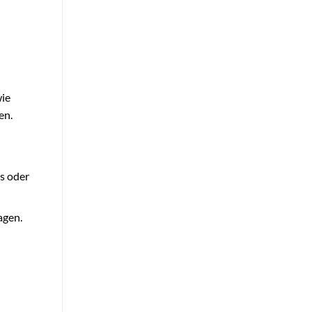
wie
en.
s oder
agen.