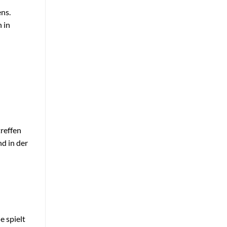
ns.
 in
reffen
d in der
 spielt