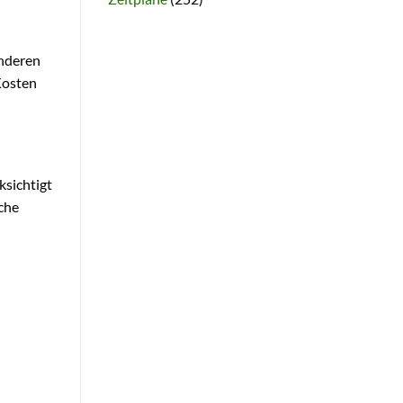
nderen
Kosten
ksichtigt
iche