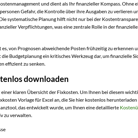
Kostenmanagement und dient als Ihr finanzieller Kompass. Ohne e
ersonen Gefahr, die Kontrolle über ihre Ausgaben zu verlieren u
Die systematische Planung hilft nicht nur bei der Kostentranspare
zieller Verpflichtungen, was eine zentrale Rolle in der finanziell
 es, von Prognosen abweichende Posten frühzeitig zu erkennen 
die Budgetplanung ein kritisches Werkzeug dar, um finanzielle Si
en effizient zu senken.
ostenlos downloaden
 einer klaren Übersicht der Fixkosten. Um Ihnen bei diesem wicht
Fixkosten Vorlage für Excel an, die Sie hier kostenlos herunterlade
anztool, das entwickelt wurde, um Ihnen eine detaillierte
Kostenü
v zu verwalten.
sse