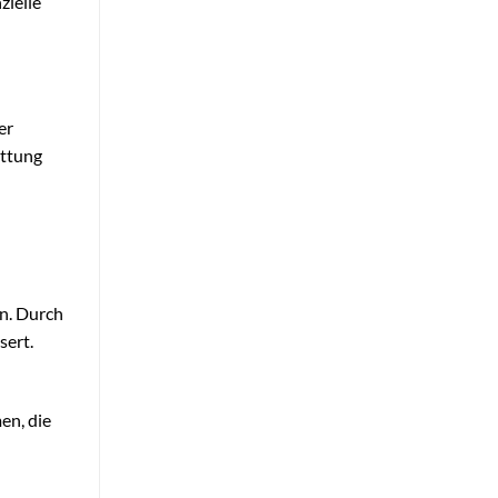
zielle
er
attung
en. Durch
sert.
en, die