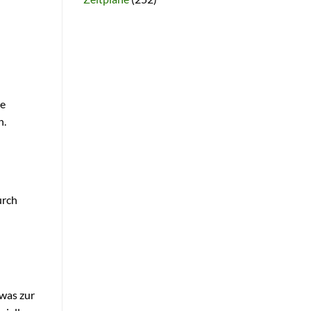
ne
n.
urch
 was zur