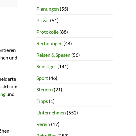
Planungen
(55)
Privat
(91)
Protokolle
(88)
Rechnungen
(44)
entieren
Reisen & Spesen
(56)
achen und
Sonstiges
(141)
Sport
(46)
neiderte
s sich um
Steuern
(21)
ung
und
Tipps
(1)
Unternehmen
(552)
Verein
(17)
höhen
Zeitpläne
(252)