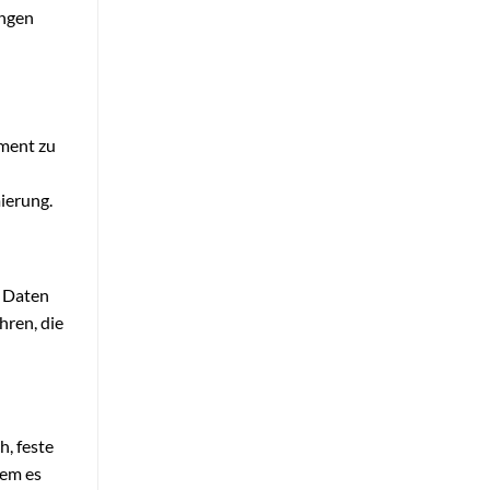
ungen
ement zu
ierung.
e Daten
hren, die
, feste
dem es