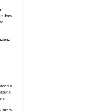
r
ektives
he
izienz
stand zu
utzung
en.
in Ihrem