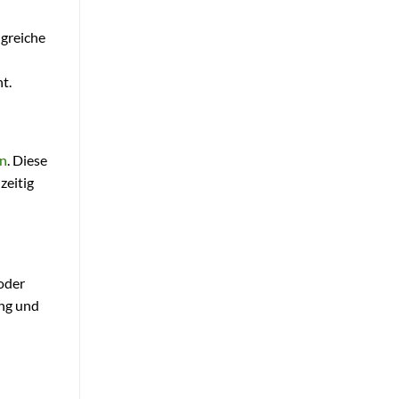
ngreiche
t.
n
. Diese
zeitig
oder
ung und