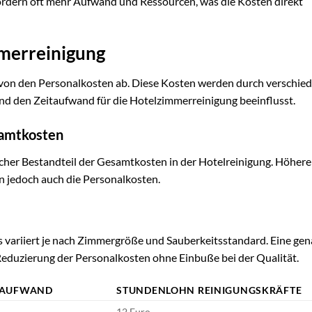
ordern oft mehr Aufwand und Ressourcen, was die Kosten direkt
mmerreinigung
k von den Personalkosten ab. Diese Kosten werden durch verschie
nd den Zeitaufwand für die Hotelzimmerreinigung beeinflusst.
samtkosten
icher Bestandteil der Gesamtkosten in der Hotelreinigung. Höher
n jedoch auch die Personalkosten.
s variiert je nach Zimmergröße und Sauberkeitsstandard. Eine ge
 Reduzierung der Personalkosten ohne Einbuße bei der Qualität.
ITAUFWAND
STUNDENLOHN REINIGUNGSKRÄFTE
12 Euro