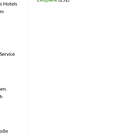
s Hotels
im
 Service
men.
ch
roße