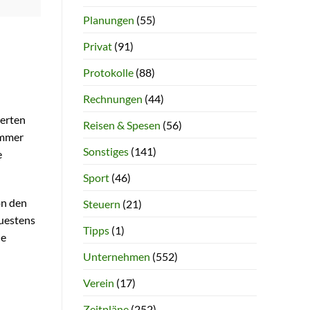
Planungen
(55)
Privat
(91)
Protokolle
(88)
Rechnungen
(44)
ierten
Reisen & Spesen
(56)
immer
Sonstiges
(141)
e
Sport
(46)
on den
Steuern
(21)
uestens
Tipps
(1)
he
Unternehmen
(552)
Verein
(17)
Zeitpläne
(252)