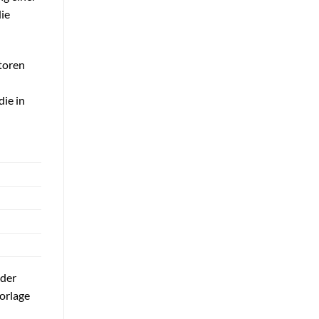
die
toren
die in
 der
orlage