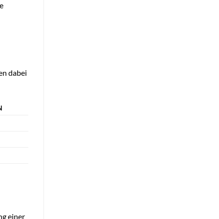
re
en dabei
N
ng einer