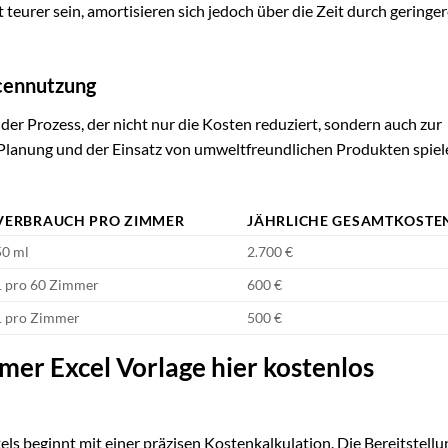
eurer sein, amortisieren sich jedoch über die Zeit durch geringe
rcennutzung
er Prozess, der nicht nur die Kosten reduziert, sondern auch zur
 Planung und der Einsatz von umweltfreundlichen Produkten spiel
VERBRAUCH PRO ZIMMER
JÄHRLICHE GESAMTKOSTE
50 ml
2.700 €
1 pro 60 Zimmer
600 €
1 pro Zimmer
500 €
mer Excel Vorlage hier kostenlos
ls beginnt mit einer präzisen Kostenkalkulation. Die Bereitstellu