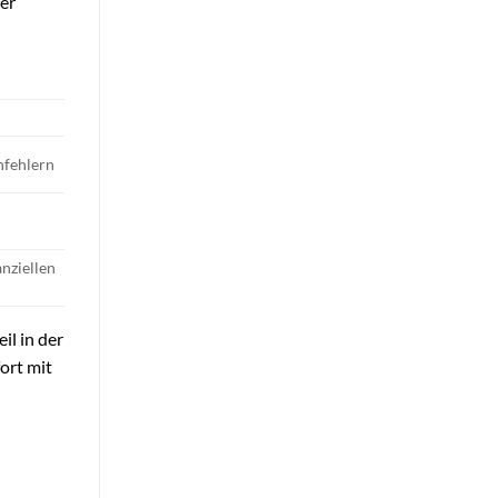
rer
nfehlern
anziellen
il in der
ort mit