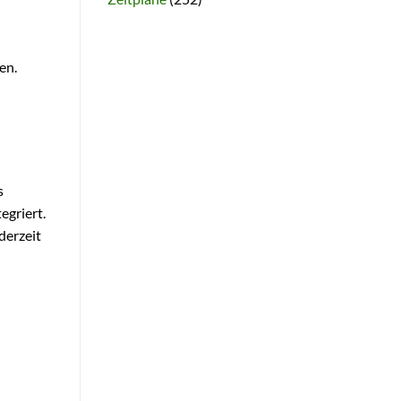
en.
s
egriert.
derzeit