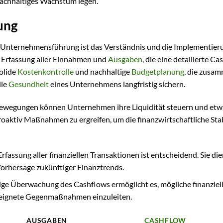
achhaltiges Wachstum legen.
ung
e Unternehmensführung ist das Verständnis und die Implementier
e Erfassung aller Einnahmen und
Ausgaben
, die eine detailierte C
olide
Kostenkontrolle
und nachhaltige
Budgetplanung
, die zusa
lle
Gesundheit
eines Unternehmens langfristig sichern.
 Bewegungen können Unternehmen ihre Liquidität steuern und etw
roaktiv Maßnahmen zu ergreifen, um die finanzwirtschaftliche Stab
assung aller finanziellen Transaktionen ist entscheidend. Sie die
Vorhersage zukünftiger Finanztrends.
dige Überwachung des Cashflows ermöglicht es, mögliche finanziel
 geeignete Gegenmaßnahmen einzuleiten.
AUSGABEN
CASHFLOW