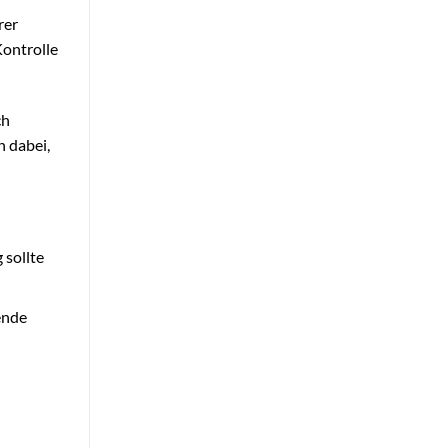
rer
Kontrolle
ch
n dabei,
 sollte
ende