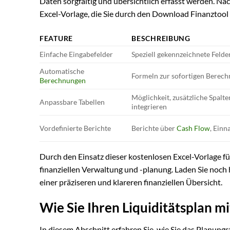
Daten sorgfältig und übersichtlich erfasst werden. Nac
Excel-Vorlage, die Sie durch den Download Finanztool
FEATURE
BESCHREIBUNG
Einfache Eingabefelder
Speziell gekennzeichnete Felde
Automatische
Formeln zur sofortigen Berec
Berechnungen
Möglichkeit, zusätzliche Spalte
Anpassbare Tabellen
integrieren
Vordefinierte Berichte
Berichte über
Cash Flow
, Ein
Durch den Einsatz dieser kostenlosen Excel-Vorlage für
finanziellen Verwaltung und -planung. Laden Sie noch 
einer präziseren und klareren finanziellen Übersicht.
Wie Sie Ihren Liquiditätsplan mi
In diesem Abschnitt erfahren Sie, wie Sie das Planung