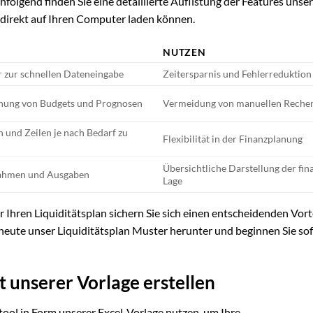
hfolgend finden Sie eine detaillierte Auflistung der Features unse
 direkt auf Ihren Computer laden können.
NUTZEN
r zur schnellen Dateneingabe
Zeitersparnis und Fehlerreduktion
hnung von Budgets und Prognosen
Vermeidung von manuellen Reche
n und Zeilen je nach Bedarf zu
Flexibilität in der Finanzplanung
Übersichtliche Darstellung der fin
nahmen und Ausgaben
Lage
 Ihren Liquiditätsplan sichern Sie sich einen entscheidenden Vorte
heute unser Liquiditätsplan Muster herunter und beginnen Sie sof
t unserer Vorlage erstellen
stool in Form unserer Excel-Vorlage nutzen, um Ihre