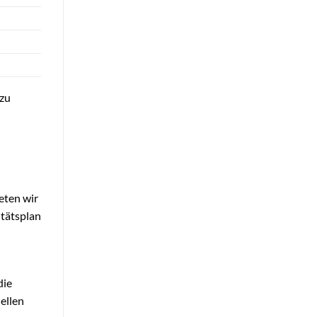
 zu
eten wir
itätsplan
die
iellen