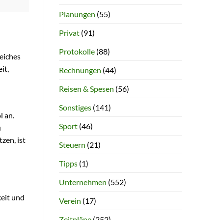
Planungen
(55)
Privat
(91)
Protokolle
(88)
eiches
it,
Rechnungen
(44)
Reisen & Spesen
(56)
Sonstiges
(141)
l an.
Sport
(46)
u
zen, ist
Steuern
(21)
Tipps
(1)
Unternehmen
(552)
eit und
Verein
(17)
Zeitpläne
(252)