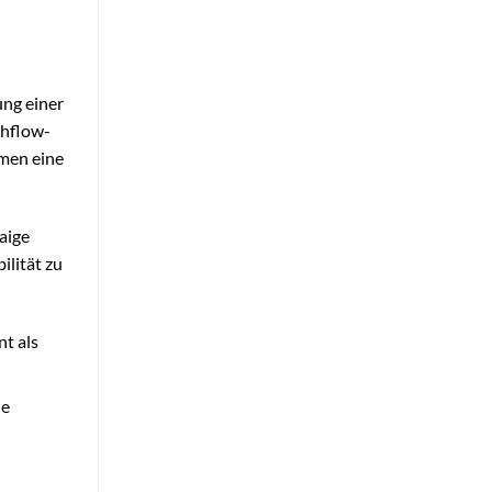
ung einer
ashflow-
mmen eine
aige
ilität zu
nt als
le