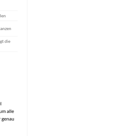
len
tanzen
gt die
l
um alle
r genau