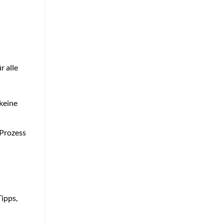
r alle
keine
 Prozess
ipps,