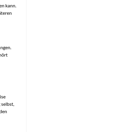
ten kann.
äteren
ungen.
hört
ise
selbst,
rden