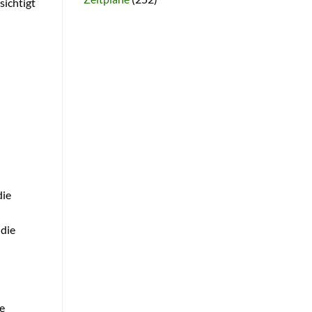
sichtigt
die
 die
e