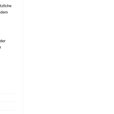
tzliche
t dem
oder
r