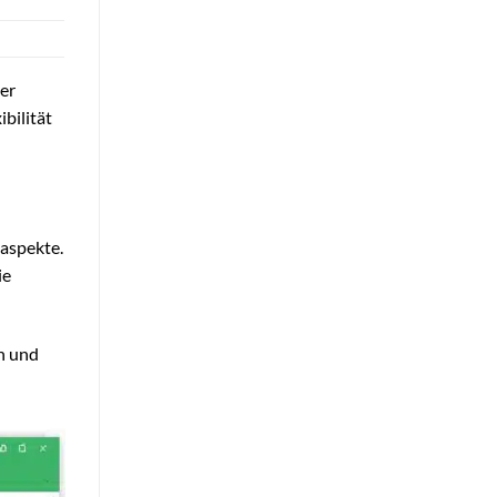
ner
bilität
saspekte.
ie
en und