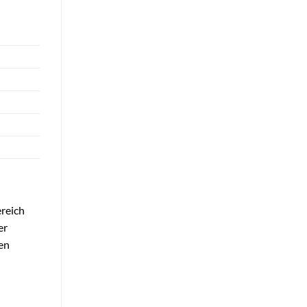
ereich
er
en