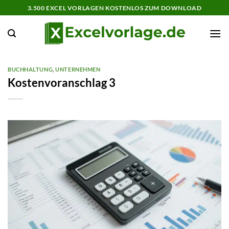
Zum
3.500 EXCEL VORLAGEN KOSTENLOS ZUM DOWNLOAD
Inhalt
springen
BUCHHALTUNG
,
UNTERNEHMEN
Kostenvoranschlag 3