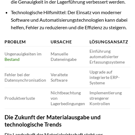
die Genauigkeit in der Lagerführung verbessert werden.
Technologische Hilfsmittel: Der Einsatz von moderner
Software und Automatisierungstechnologien kann dabei
helfen, Fehler zu reduzieren und die Effizienz zu steigern.
PROBLEM
URSACHE
LÖSUNGSANSATZ
Einführung
Ungenauigkeiten im
Manuelle
automatisierter
Bestand
Dateneingabe
Erfassungssysteme
Upgrade auf
Fehler bei der
Veraltete
integrierte ERP-
Datensynchronisation
Software
Systeme
Nichtbeachtung
Implementierung
Produktverluste
von
strengerer
Lagerbedingungen
Kontrollen
Die Zukunft der Materialausgabe und
technologische Trends
Die Landschaft der Materialwirtschaft steht vor