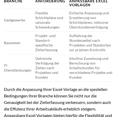
BRANCHE
ANFORDERUNG
ANPASSBARE EXCEL
VORLAGEN
Flexible
Einfache Anpassung und
Schichtpläne und
Erweiterung von
Gastgewerbe
saisonale
Schichtplänen, inklusive
Schwankungen
Überstundenverfolgung
Projekt- und
Aufteilung der
Standort-
Stundenzettel nach
Bauwesen
spezifische
Projekten und Standorten
Zeiterfassung
zur präzisen Kontrolle
Getrennte
Intuitive Zuweisung und
Verfolgung der
Berechnung von
IT-
Zeiten nach
Arbeitsstunden für
Dienstleistungen
Projekten und
verschiedene Projekte und
Kunden
Kunden
Durch die Anpassung Ihrer Excel-Vorlage an die speziellen
Bedingungen Ihrer Branche können Sie nicht nur die
Genauigkeit bei der Zeiterfassung verbessern, sondern auch
die Effizienz Ihrer Arbeitsabläufe erheblich steigern.
Anpassbare Excel Vorlagen bieten hierfür die Flexibilität und