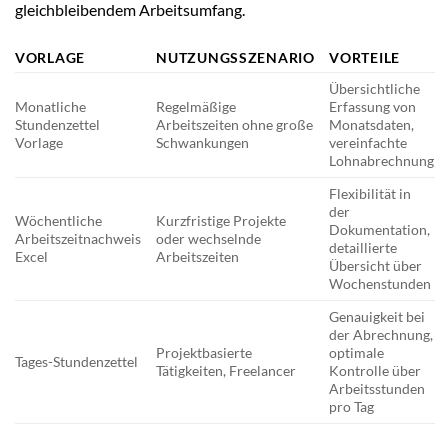
gleichbleibendem Arbeitsumfang.
VORLAGE
NUTZUNGSSZENARIO
VORTEILE
Übersichtliche
Monatliche
Regelmäßige
Erfassung von
Stundenzettel
Arbeitszeiten ohne große
Monatsdaten,
Vorlage
Schwankungen
vereinfachte
Lohnabrechnung
Flexibilität in
der
Wöchentliche
Kurzfristige Projekte
Dokumentation,
Arbeitszeitnachweis
oder wechselnde
detaillierte
Excel
Arbeitszeiten
Übersicht über
Wochenstunden
Genauigkeit bei
der Abrechnung,
Projektbasierte
optimale
Tages-Stundenzettel
Tätigkeiten, Freelancer
Kontrolle über
Arbeitsstunden
pro Tag