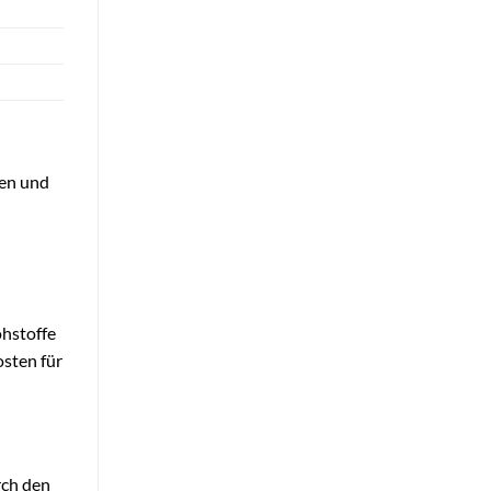
sen und
ohstoffe
osten für
rch den