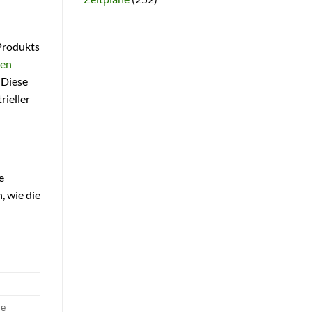
 Produkts
en
 Diese
rieller
e
, wie die
ie