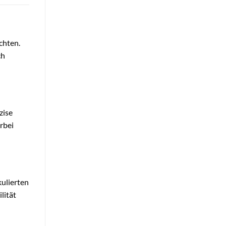
chten.
ch
zise
rbei
kulierten
lität