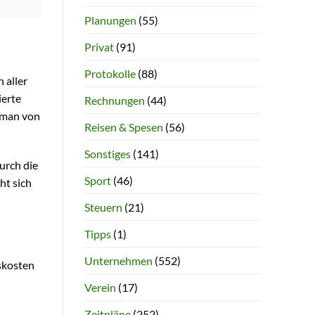
Planungen
(55)
Privat
(91)
Protokolle
(88)
 aller
ierte
Rechnungen
(44)
m man von
Reisen & Spesen
(56)
Sonstiges
(141)
urch die
Sport
(46)
ht sich
Steuern
(21)
Tipps
(1)
Unternehmen
(552)
skosten
Verein
(17)
Zeitpläne
(252)