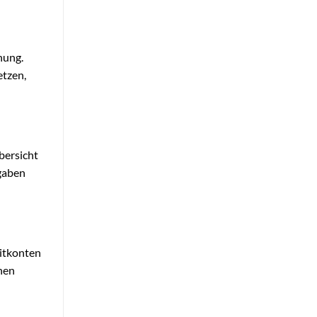
nung.
etzen,
ersicht
rgaben
eitkonten
inen