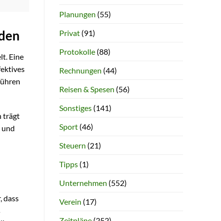
Planungen
(55)
Privat
(91)
aden
Protokolle
(88)
t. Eine
fektives
Rechnungen
(44)
führen
Reisen & Spesen
(56)
Sonstiges
(141)
 trägt
Sport
(46)
n und
Steuern
(21)
Tipps
(1)
Unternehmen
(552)
, dass
Verein
(17)
s
Zeitpläne
(252)