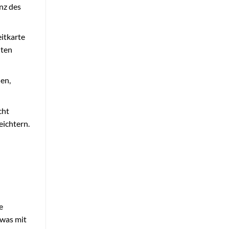
nz des
itkarte
iten
en,
cht
eichtern.
e
 was mit