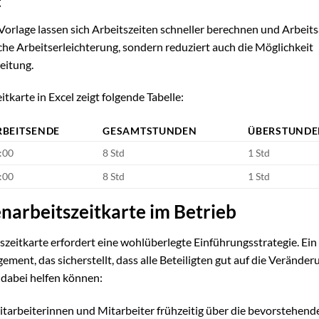
t
Vorlage lassen sich Arbeitszeiten schneller berechnen und Arbeit
gliche Arbeitserleichterung, sondern reduziert auch die Möglichkeit
eitung.
karte in Excel zeigt folgende Tabelle:
RBEITSENDE
GESAMTSTUNDEN
ÜBERSTUND
:00
8 Std
1 Std
:00
8 Std
1 Std
narbeitszeitkarte im Betrieb
zeitkarte erfordert eine wohlüberlegte Einführungsstrategie. Ein
ment, das sicherstellt, dass alle Beteiligten gut auf die Verände
e dabei helfen können:
itarbeiterinnen und Mitarbeiter frühzeitig über die bevorstehend