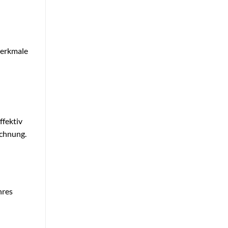
merkmale
ffektiv
ichnung.
hres