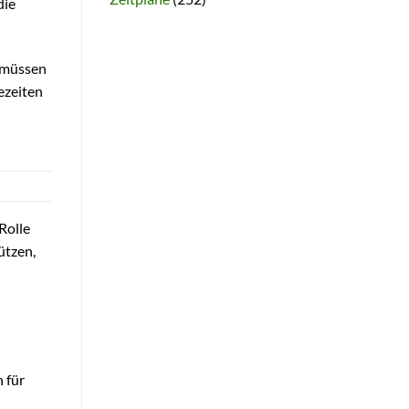
die
r müssen
ezeiten
Rolle
ützen,
 für