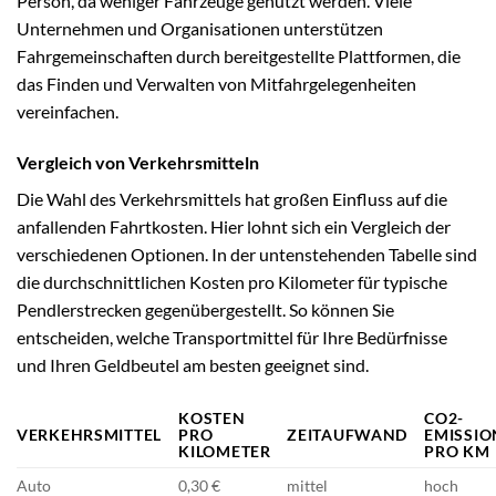
Person, da weniger Fahrzeuge genutzt werden. Viele
Unternehmen und Organisationen unterstützen
Fahrgemeinschaften durch bereitgestellte Plattformen, die
das Finden und Verwalten von Mitfahrgelegenheiten
vereinfachen.
Vergleich von Verkehrsmitteln
Die Wahl des Verkehrsmittels hat großen Einfluss auf die
anfallenden Fahrtkosten. Hier lohnt sich ein Vergleich der
verschiedenen Optionen. In der untenstehenden Tabelle sind
die durchschnittlichen Kosten pro Kilometer für typische
Pendlerstrecken gegenübergestellt. So können Sie
entscheiden, welche Transportmittel für Ihre Bedürfnisse
und Ihren Geldbeutel am besten geeignet sind.
KOSTEN
CO2-
VERKEHRSMITTEL
PRO
ZEITAUFWAND
EMISSI
KILOMETER
PRO KM
Auto
0,30 €
mittel
hoch