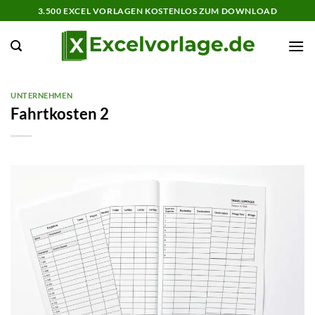
Zum
3.500 EXCEL VORLAGEN KOSTENLOS ZUM DOWNLOAD
Inhalt
springen
UNTERNEHMEN
Fahrtkosten 2